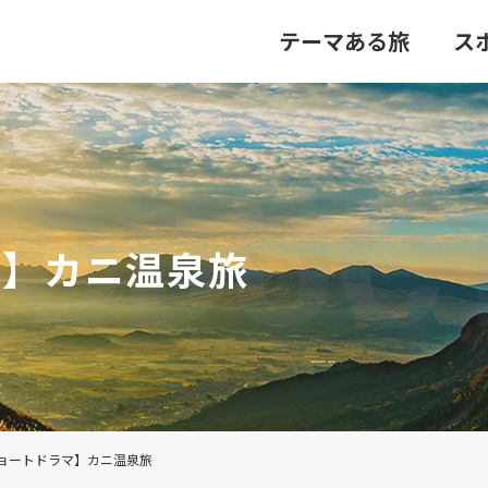
テーマある旅
ス
マ】カニ温泉旅
ョートドラマ】カニ温泉旅