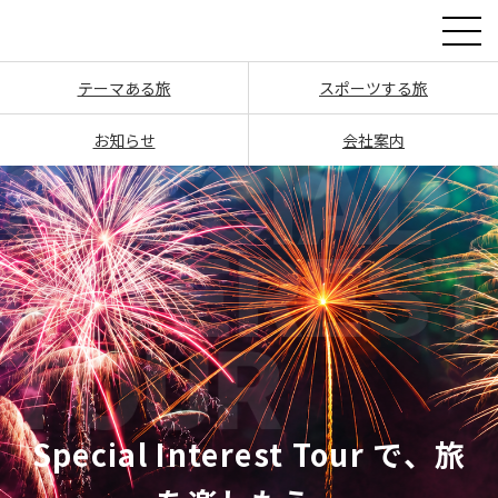
テーマある旅
スポーツする旅
お知らせ
会社案内
S
p
e
c
i
a
l
I
n
t
e
r
e
s
t
T
o
u
r
で
、
旅