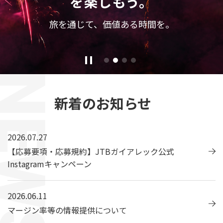
を
楽
し
も
う
。
旅
を
通
じ
て
、
価
値
あ
る
時
間
を
。
新着のお知らせ
2026.07.27
【応募要項・応募規約】JTBガイアレック公式
Instagramキャンペーン
2026.06.11
マージン率等の情報提供について