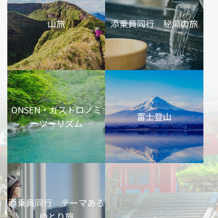
山旅
添乗員同行 秘湯の旅
ONSEN・ガストロノミ
富士登山
ーツーリズム
添乗員同行 テーマある
ゆとり旅